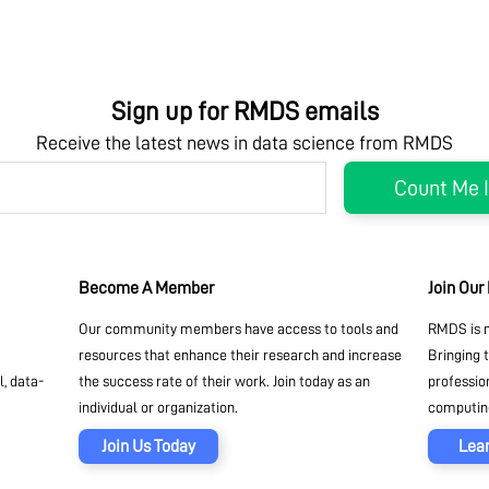
Sign up for RMDS emails
Receive the latest news in data science from RMDS
Become A Member
Join Our
Our community members have access to tools and
RMDS is n
resources that enhance their research and increase
Bringing 
, data-
the success rate of their work. Join today as an
professio
individual or organization.
computing
Join Us Today
Lea