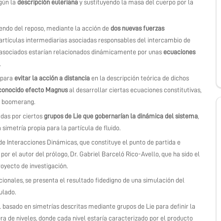
gún la
descripción euleriana
y sustituyendo la masa del cuerpo por la
iendo del reposo, mediante la acción de
dos nuevas fuerzas
partículas intermediarias asociadas responsables del intercambio de
asociados estarían relacionados dinámicamente por unas
ecuaciones
.
 para
evitar la acción a distancia
en la descripción teórica de dichos
 conocido efecto Magnus
al desarrollar ciertas ecuaciones constitutivas,
el boomerang.
das por ciertos
grupos de Lie que gobernarían la dinámica del sistema
,
a simetría propia para la partícula de fluido.
 de Interacciones Dinámicas, que constituye el punto de partida e
por el autor del prólogo, Dr. Gabriel Barceló Rico-Avello, que ha sido el
royecto de investigación.
onales, se presenta el resultado fidedigno de una simulación del
ulado.
asado en simetrías descritas mediante grupos de Lie para definir la
a de niveles, donde cada nivel estaría caracterizado por el producto