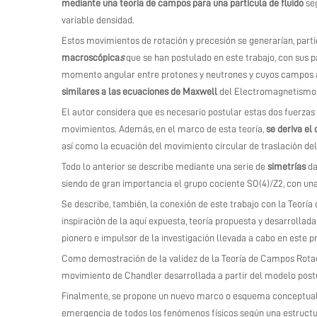
mediante una
teoría de campos
para una partícula de fluido
se
variable densidad.
Estos movimientos de rotación y precesión se generarían, part
macroscópica
s
que se han postulado en este trabajo, con sus 
momento angular entre protones y neutrones y cuyos campos 
similares a las ecuaciones de Maxwell
del Electromagnetismo
El autor considera que es necesario postular estas dos fuerzas
movimientos. Además, en el marco de esta teoría,
se deriva el
así como la ecuación del movimiento circular de traslación d
Todo lo anterior se describe mediante una serie de
simetrías
da
siendo de gran importancia el grupo cociente SO(4)/
Z2
, con un
Se describe, también, la conexión de este trabajo con la Teoría
inspiración de la aquí expuesta, teoría propuesta y desarrollada 
pionero e impulsor de la investigación llevada a cabo en este p
Como demostración de la validez de la Teoría de Campos Rotaci
movimiento de Chandler desarrollada a partir del modelo post
Finalmente, se propone un nuevo marco o esquema conceptual b
emergencia de todos los fenómenos físicos según una estructur