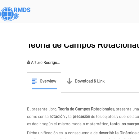
Skip
to
main
content
Home
/
Resources
/
Teoría de Campos Rotaciona
Arturo Rodrigu…
Overview
Download & Link
El presente libro,
Teoría de Campos Rotacionales
, presenta un
como son la
rotación
y la
precesión
de los objetos y que, de ac
es decir, según el mismo modelo matemático,
tanto los cuerpo
Dicha unificación es la consecuencia de
describir la Dinámica d